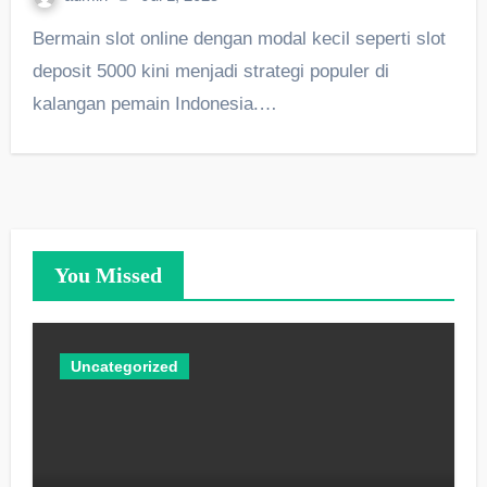
Bermain slot online dengan modal kecil seperti slot
deposit 5000 kini menjadi strategi populer di
kalangan pemain Indonesia.…
You Missed
Uncategorized