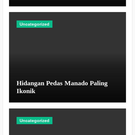
Uncategorized
Hidangan Pedas Manado Paling
Ikonik
Uncategorized